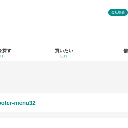
会社概要
を探す
買いたい
借
CH
BUY
ooter-menu32