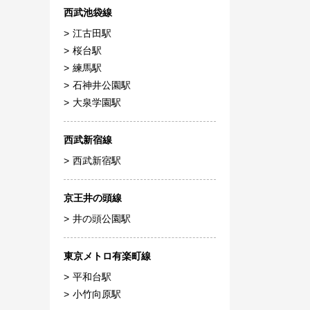
西武池袋線
江古田駅
桜台駅
練馬駅
石神井公園駅
大泉学園駅
西武新宿線
西武新宿駅
京王井の頭線
井の頭公園駅
東京メトロ有楽町線
平和台駅
小竹向原駅