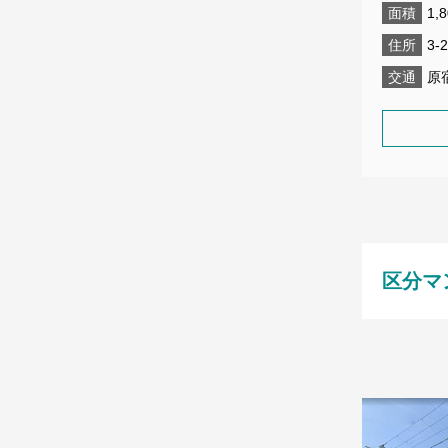
面積
1,
住所
3-2
交通
原
区分マ