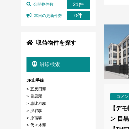
21件
公開物件数
0件
本日の更新件数
収益物件を探す
沿線検索
JR山手線
五反田駅
目黒駅
コメン
恵比寿駅
【デモ
渋谷駅
ン 目黒
原宿駅
代々木駅
【TH