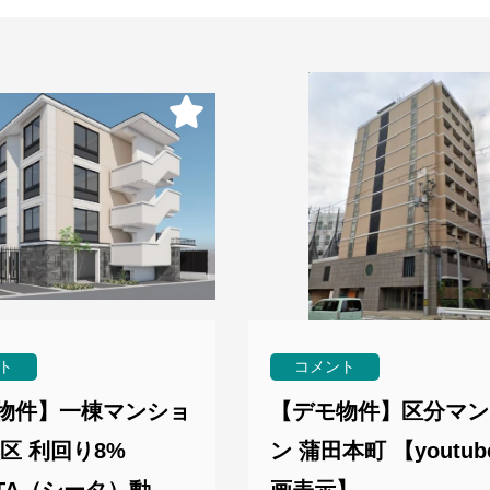
ト
コメント
物件】一棟マンショ
【デモ物件】区分マン
区 利回り8%
ン 蒲田本町 【youtub
ETA（シータ）動
画表示】