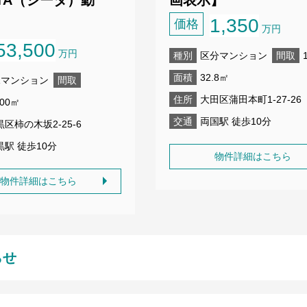
1,350
価格
万円
53,500
万円
種別
区分マンション
間取
面積
32.8㎡
棟マンション
間取
住所
大田区蒲田本町1-27-26
800㎡
交通
両国駅 徒歩10分
黒区柿の木坂2-25-6
黒駅 徒歩10分
物件詳細はこちら
物件詳細はこちら
らせ