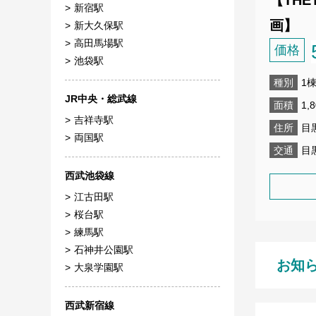
新宿駅
画】
新大久保駅
高田馬場駅
価格
池袋駅
種別
1
JR中央・総武線
面積
1,
吉祥寺駅
住所
目
両国駅
交通
目
西武池袋線
江古田駅
桜台駅
練馬駅
石神井公園駅
お知
大泉学園駅
西武新宿線