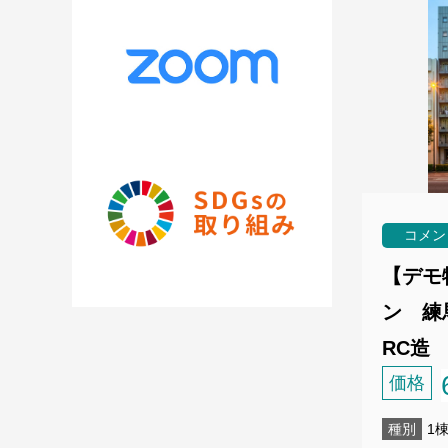
コメン
【デモ
ン 練馬
RC造 
価格
種別
1