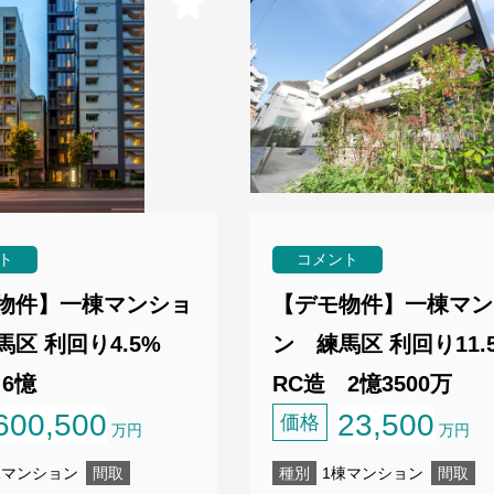
ト
コメント
物件】一棟マンショ
【デモ物件】一棟マン
区 利回り4.5%
ン 練馬区 利回り11.
6憶
RC造 2憶3500万
600,500
23,500
価格
万円
万円
棟マンション
間取
種別
1棟マンション
間取