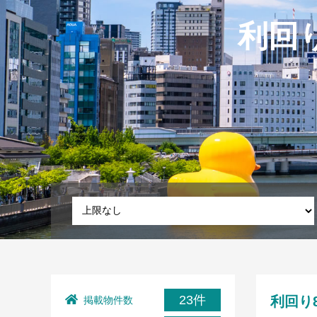
利回
23件
利回り
掲載物件数