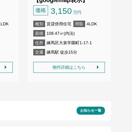
3,150
価格
万円
1LDK
種別
賃貸併用住宅
間取
4LDK
面積
108.47㎡(内法)
住所
練馬区大泉学園町1-17-1
交通
練馬駅 徒歩15分
物件詳細はこちら
お知らせ一覧