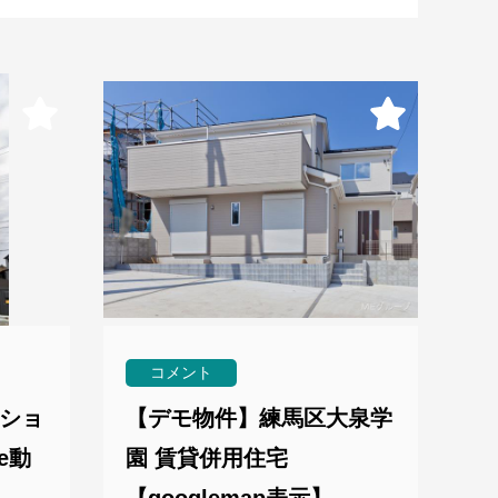
コメント
ショ
【デモ物件】練馬区大泉学
e動
園 賃貸併用住宅
【googlemap表示】