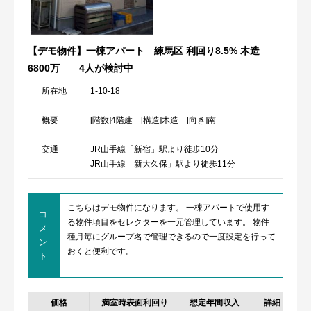
【デモ物件】一棟アパート 練馬区 利回り8.5% 木造
6800万
4人が検討中
所在地
1-10-18
概要
[階数]4階建 [構造]木造 [向き]南
交通
JR山手線「新宿」駅より徒歩10分
JR山手線「新大久保」駅より徒歩11分
こちらはデモ物件になります。 一棟アパートで使用す
コ
る物件項目をセレクターを一元管理しています。 物件
メ
種月毎にグループ名で管理できるので一度設定を行って
ン
おくと便利です。
ト
価格
満室時表面利回り
想定年間収入
詳細