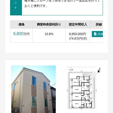
種月毎にグループ名で管理できるので一度設定を行って
ン
おくと便利です。
ト
価格
満室時表面利回り
想定年間収入
詳細
6,800
万円
10.8%
8,950,000円
詳細
(74.6万円/月)