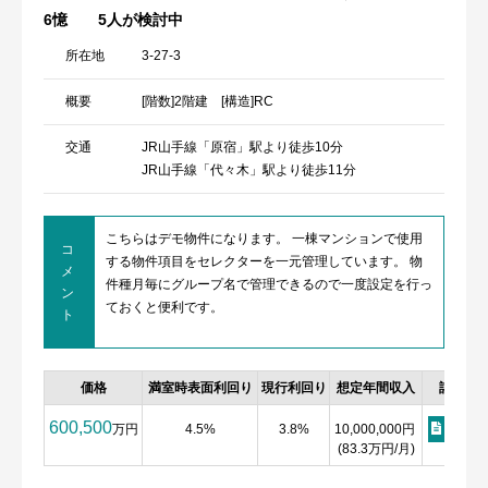
6憶
5人が検討中
所在地
3-27-3
概要
[階数]2階建 [構造]RC
交通
JR山手線「原宿」駅より徒歩10分
JR山手線「代々木」駅より徒歩11分
こちらはデモ物件になります。 一棟マンションで使用
コ
する物件項目をセレクターを一元管理しています。 物
メ
件種月毎にグループ名で管理できるので一度設定を行っ
ン
ておくと便利です。
ト
価格
満室時表面利回り
現行利回り
想定年間収入
詳細
600,500
万円
4.5%
3.8%
10,000,000円
詳細
(83.3万円/月)