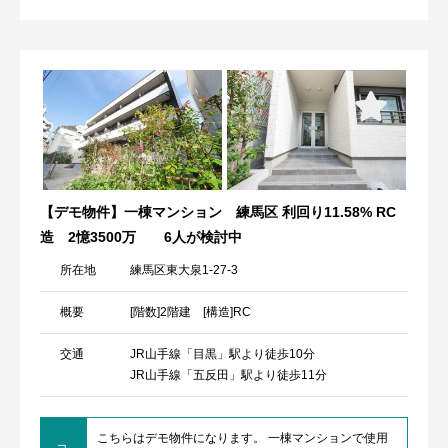
【デモ物件】一棟マンション 練馬区 利回り11.58% RC
造 2憶3500万
6人が検討中
所在地
練馬区東大泉1-27-3
概要
[階数]2階建 [構造]RC
交通
JR山手線「目黒」駅より徒歩10分
JR山手線「五反田」駅より徒歩11分
こちらはデモ物件になります。 一棟マンションで使用
コ