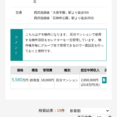
北
交通
西武池袋線「大泉学園」駅より徒歩3分
西武池袋線「石神井公園」駅より徒歩20分
こちらはデモ物件になります。 区分マンションで使用
コ
する物件項目をセレクターを一元管理しています。 物
メ
件種月毎にグループ名で管理できるので一度設定を行っ
ン
ておくと便利です。
ト
価格
構造
管理費
種別
想定年間収入
詳細
5,580
万円
鉄骨造
18,000円
区分マンション
2,850,000円
詳細
(23.8万円/月)
検索結果：
15
件