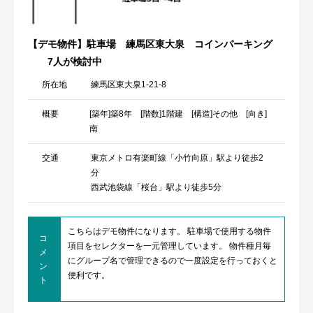
【デモ物件】駐車場 練馬区東大泉 コインパーキング
7人が検討中
所在地
練馬区東大泉1-21-8
概要
[築年]築8年 [階数]1階建 [構造]その他 [向き]
南
交通
東京メトロ有楽町線「小竹向原」駅より徒歩2
分
西武池袋線「桜台」駅より徒歩5分
こちらはデモ物件になります。 駐車場で使用する物件
コ
項目をセレクターを一元管理しています。 物件種月毎
メ
にグループ名で管理できるので一度設定を行っておくと
ン
便利です。
ト