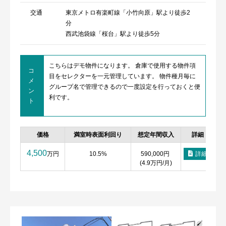
交通
東京メトロ有楽町線「小竹向原」駅より徒歩2
分
西武池袋線「桜台」駅より徒歩5分
こちらはデモ物件になります。 倉庫で使用する物件項
コ
目をセレクターを一元管理しています。 物件種月毎に
メ
グループ名で管理できるので一度設定を行っておくと便
ン
利です。
ト
価格
満室時表面利回り
想定年間収入
詳細
4,500
万円
10.5%
590,000円
詳細
(4.9万円/月)