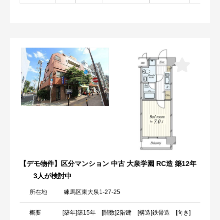
【デモ物件】区分マンション 中古 大泉学園 RC造 築12年
3人が検討中
所在地
練馬区東大泉1-27-25
概要
[築年]築15年 [階数]2階建 [構造]鉄骨造 [向き]