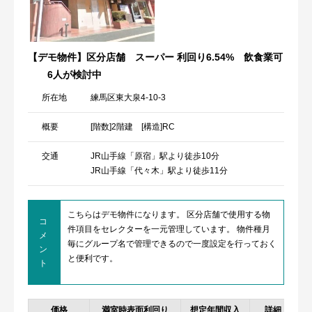
【デモ物件】区分店舗 スーパー 利回り6.54% 飲食業可
6人が検討中
所在地
練馬区東大泉4-10-3
概要
[階数]2階建 [構造]RC
交通
JR山手線「原宿」駅より徒歩10分
JR山手線「代々木」駅より徒歩11分
こちらはデモ物件になります。 区分店舗で使用する物
コ
件項目をセレクターを一元管理しています。 物件種月
メ
毎にグループ名で管理できるので一度設定を行っておく
ン
と便利です。
ト
価格
満室時表面利回り
想定年間収入
詳細