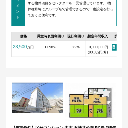
する物件項目をセレクターを一元管理しています。 物
メ
件種月毎にグループ名で管理できるので一度設定を行っ
ン
ておくと便利です。
ト
価格
満室時表面利回り
現行利回り
想定年間収入
詳細
23,500
万円
11.58%
8.9%
10,000,000円
詳細
(83.3万円/月)
【デモ物件】区分マンション 中古 石神井公園 RC造 築5年