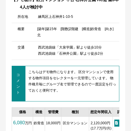
4人が検討中
所在地
練馬区上石神井1-10-5
概要
[築年]築15年 [階数]2階建 [構造]鉄骨造 [向き]
北
交通
西武池袋線「大泉学園」駅より徒歩10分
西武池袋線「石神井公園」駅より徒歩2分
こちらはデモ物件になります。 区分マンションで使用
コ
する物件項目をセレクターを一元管理しています。 物
メ
件種月毎にグループ名で管理できるので一度設定を行っ
ン
ておくと便利です。
ト
価格
構造
管理費
種別
想定年間収入
詳細
6,080
万円
鉄骨造
18,000円
区分マンション
2,120,000円
詳細
(17.7万円/月)