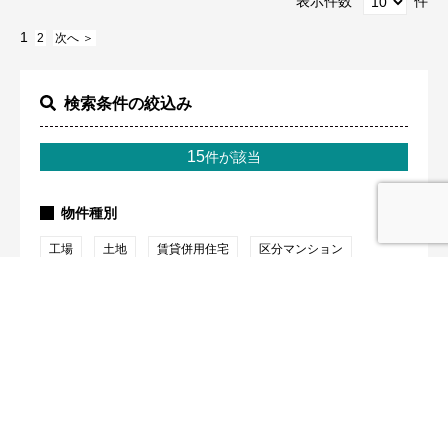
表示件数
件
1
2
次へ ＞
検索条件の絞込み
15
件が該当
物件種別
工場
土地
賃貸併用住宅
区分マンション
1棟マンション
1棟アパート
1棟商業ビル
戸建賃貸
倉庫
駐車場
ホテル
区分店舗
カテゴリー
おすすめ物件