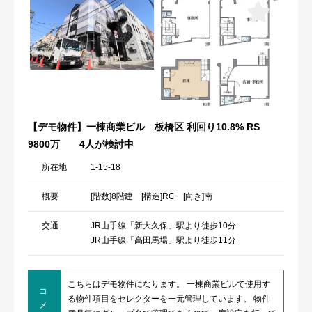
【デモ物件】一棟商業ビル 板橋区 利回り10.8% RS
9800万
4人が検討中
所在地
1-15-18
概要
[階数]8階建 [構造]RC [向き]南
交通
JR山手線「新大久保」駅より徒歩10分
JR山手線「高田馬場」駅より徒歩11分
こちらはデモ物件になります。 一棟商業ビルで使用す
コ
る物件項目をセレクターを一元管理しています。 物件
メ