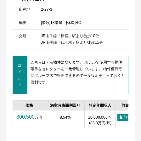
所在地
2-27-3
概要
[階数]18階建 [構造]RC
交通
JR山手線「原宿」駅より徒歩10分
JR山手線「代々木」駅より徒歩11分
こちらはデモ物件になります。 ホテルで使用する物件
コ
項目をセレクターを一元管理しています。 物件種月毎
メ
にグループ名で管理できるので一度設定を行っておくと
ン
便利です。
ト
価格
満室時表面利回り
想定年間収入
詳細
300,500
万円
8.54%
10,000,000円
詳細
(83.3万円/月)