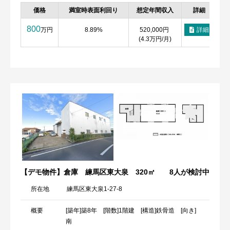
価格
満室時表面利回り
想定年間収入
詳細
お
800
万円
8.89%
520,000円
詳細
(4.3万円/月)
【デモ物件】倉庫 練馬区東大泉 320㎡
8人が検討中
所在地
練馬区東大泉1-27-8
概要
[築年]築8年 [階数]1階建 [構造]鉄骨造 [向き]
南