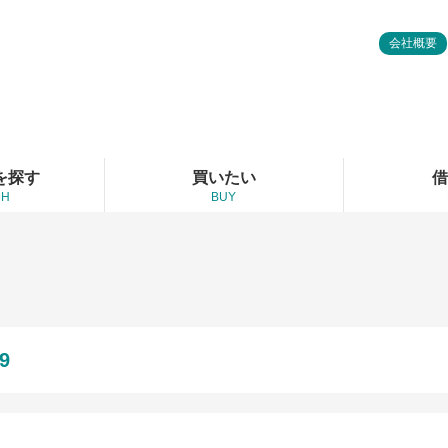
会社概要
を探す
買いたい
借
CH
BUY
9