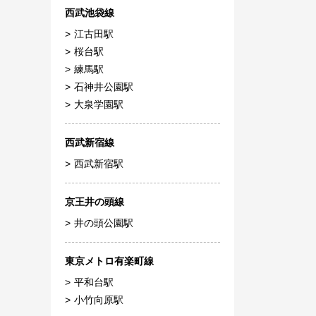
西武池袋線
江古田駅
桜台駅
練馬駅
石神井公園駅
大泉学園駅
西武新宿線
西武新宿駅
京王井の頭線
井の頭公園駅
東京メトロ有楽町線
平和台駅
小竹向原駅