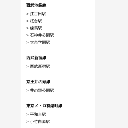
西武池袋線
江古田駅
桜台駅
練馬駅
石神井公園駅
大泉学園駅
西武新宿線
西武新宿駅
京王井の頭線
井の頭公園駅
東京メトロ有楽町線
平和台駅
小竹向原駅