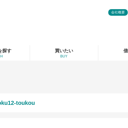
会社概要
を探す
買いたい
借
CH
BUY
oku12-toukou