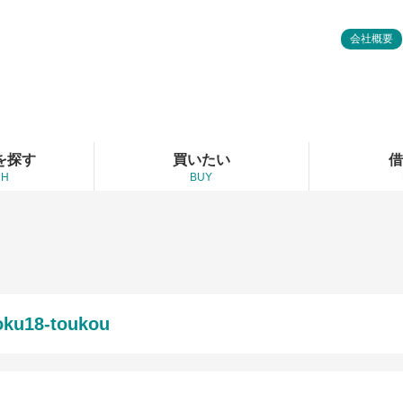
会社概要
を探す
買いたい
借
CH
BUY
oku18-toukou