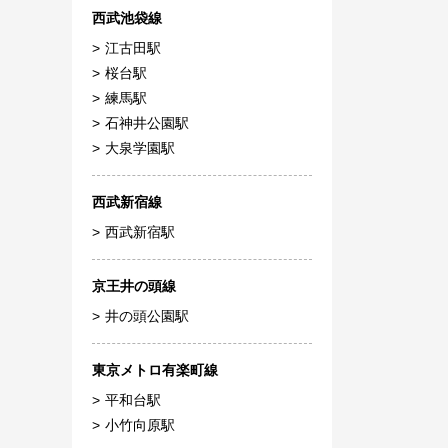
西武池袋線
江古田駅
桜台駅
練馬駅
石神井公園駅
大泉学園駅
西武新宿線
西武新宿駅
京王井の頭線
井の頭公園駅
東京メトロ有楽町線
平和台駅
小竹向原駅