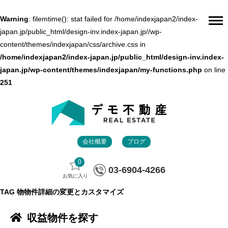
Warning
: filemtime(): stat failed for /home/indexjapan2/index-
japan.jp/public_html/design-inv.index-japan.jp//wp-
content/themes/indexjapan/css/archive.css in
/home/indexjapan2/index-japan.jp/public_html/design-inv.index-
japan.jp/wp-content/themes/indexjapan/my-functions.php
on line
251
会社概要
ブログ
0
03-6904-4266
お気に入り
TAG
物物件詳細の変更とカスタマイズ
収益物件を探す