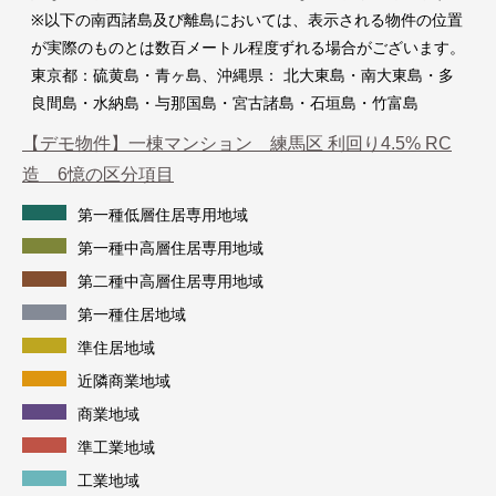
※以下の南西諸島及び離島においては、表示される物件の位置
が実際のものとは数百メートル程度ずれる場合がございます。
東京都：硫黄島・青ヶ島、沖縄県： 北大東島・南大東島・多
良間島・水納島・与那国島・宮古諸島・石垣島・竹富島
【デモ物件】一棟マンション 練馬区 利回り4.5% RC
造 6憶の区分項目
第一種低層住居専用地域
第一種中高層住居専用地域
第二種中高層住居専用地域
第一種住居地域
準住居地域
近隣商業地域
商業地域
準工業地域
工業地域