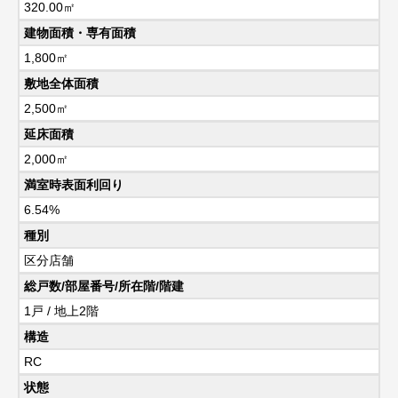
320.00㎡
建物面積・専有面積
1,800㎡
敷地全体面積
2,500㎡
延床面積
2,000㎡
満室時表面利回り
6.54%
種別
区分店舗
総戸数/部屋番号/所在階/階建
1戸 / 地上2階
構造
RC
状態