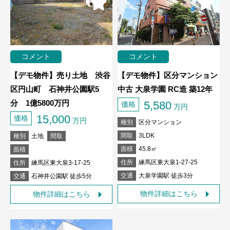
コメント
コメント
【デモ物件】売り土地 渋谷
【デモ物件】区分マンション
区円山町 石神井公園駅5
中古 大泉学園 RC造 築12年
分 1億5800万円
5,580
価格
万円
15,000
価格
万円
種別
区分マンション
間取
3LDK
種別
土地
間取
面積
45.8㎡
面積
住所
練馬区東大泉1-27-25
住所
練馬区東大泉3-17-25
交通
大泉学園駅 徒歩3分
交通
石神井公園駅 徒歩5分
物件詳細はこちら
物件詳細はこちら