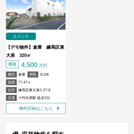
コメント
【デモ物件】倉庫 練馬区東
大泉 320㎡
4,500
価格
万円
種別
倉庫
間取
3LDK
面積
77.47㎡
住所
練馬区東大泉1-27-8
交通
小竹向原駅 徒歩2分
物件詳細はこちら