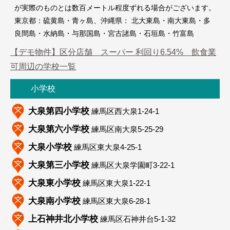
が実際のものとは数百メートル程度ずれる場合がございます。
東京都：硫黄島・青ヶ島、沖縄県： 北大東島・南大東島・多
上石
良間島・水納島・与那国島・宮古諸島・石垣島・竹富島
【デモ物件】区分店舗 スーパー 利回り6.54% 飲食業
石神井台小学校
可周辺の学校一覧
小学校
大泉第四小学校
練馬区西大泉1-24-1
大泉第六小学校
練馬区南大泉5-25-29
大泉小学校
練馬区東大泉4-25-1
大泉第三小学校
練馬区大泉学園町3-22-1
大泉東小学校
練馬区東大泉1-22-1
大泉南小学校
練馬区東大泉6-28-1
上石神井北小学校
練馬区石神井台5-1-32