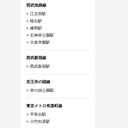
西武池袋線
江古田駅
桜台駅
練馬駅
石神井公園駅
大泉学園駅
西武新宿線
西武新宿駅
京王井の頭線
井の頭公園駅
東京メトロ有楽町線
平和台駅
小竹向原駅