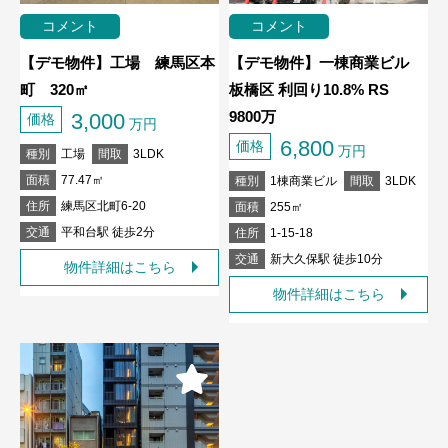
コメント
コメント
【デモ物件】工場 練馬区本
【デモ物件】一棟商業ビル
町 320㎡
板橋区 利回り10.8% RS
9800万
3,000
価格
万円
6,800
価格
万円
種別
工場
間取
3LDK
面積
77.47㎡
種別
1棟商業ビル
間取
3LDK
住所
練馬区北町6-20
面積
255㎡
交通
平和台駅 徒歩2分
住所
1-15-18
交通
新大久保駅 徒歩10分
物件詳細はこちら
物件詳細はこちら