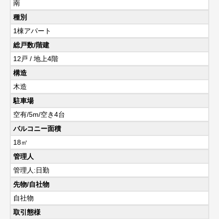
南
種別
1棟アパート
総戸数/階建
12戸 / 地上4階
構造
木造
駐車場
空有/5m/空き4台
バルコニー面積
18㎡
管理人
管理人:日勤
先物/自社物
自社物
取引態様