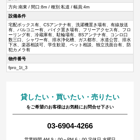
方向:南東 / 間口:8m / 種別:私道 / 幅員:4m
設備条件
宅配ボックス有、CSアンテナ有、洗濯機置き場有、有線放送
有、バルコニー有、バイク置き場有、フリーアクセス有、フロ
ーリング有、冷蔵庫有、駐輪場有、BSアンテナ有、コンロ口
数三口、シャワー有、排水浄化槽、ガス都市、水道公営、排水
下水、楽器相談可、学生歓迎、ペット相談、独立洗面台有、防
犯カメラ有
物件番号
fpro_1t_3
貸したい・買いたい・売りたい
をご希望のお客様はお気軽にお問合せ下さい
03-6904-4266
営業時間 AM 9：00～PM 6：00 定休日 水曜日