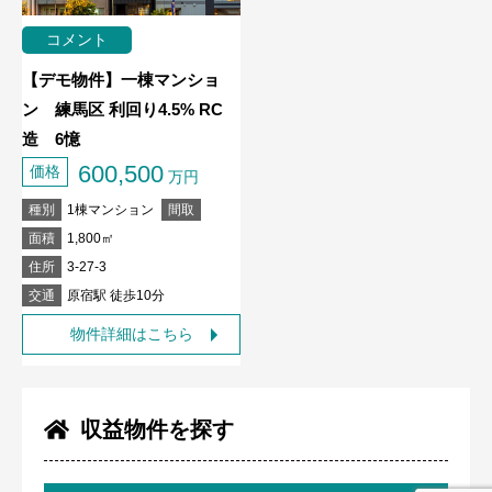
コメント
【デモ物件】一棟マンショ
ン 練馬区 利回り4.5% RC
造 6憶
600,500
価格
万円
種別
1棟マンション
間取
面積
1,800㎡
住所
3-27-3
交通
原宿駅 徒歩10分
物件詳細はこちら
収益物件を探す