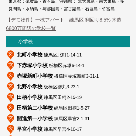
東京都：硫黄島・青ヶ島、沖縄県： 北大東島・南大東島・多
良間島・水納島・与那国島・宮古諸島・石垣島・竹富島
【デモ物件】一棟アパート 練馬区 利回り8.5% 木造
6800万周辺の学校一覧
小学校
北町小学校
練馬区北町1-14-11
下赤塚小学校
板橋区赤塚6-14-1
赤塚新町小学校
板橋区赤塚新町3-31-1
北野小学校
板橋区徳丸3-23-1
田柄小学校
練馬区田柄2-19-19
田柄第二小学校
練馬区田柄1-5-27
開進第一小学校
練馬区早宮2-1-31
早宮小学校
練馬区早宮4-10-17