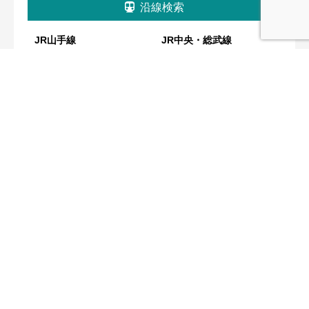
沿線検索
JR山手線
JR中央・総武線
五反田駅
吉祥寺駅
目黒駅
両国駅
恵比寿駅
渋谷駅
原宿駅
代々木駅
新宿駅
新大久保駅
高田馬場駅
池袋駅
西武池袋線
西武新宿線
江古田駅
西武新宿駅
桜台駅
練馬駅