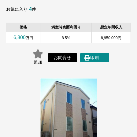
4
お気に入り
件
価格
満室時表面利回り
想定年間収入
6,800
万円
8.5%
8,950,000円
お問合せ
印刷
追加