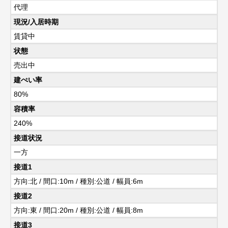
代理
現況/入居時期
賃貸中
状態
売出中
建ぺい率
80%
容積率
240%
接道状況
一方
接道1
方向:北 / 間口:10m / 種別:公道 / 幅員:6m
接道2
方向:東 / 間口:20m / 種別:公道 / 幅員:8m
接道3