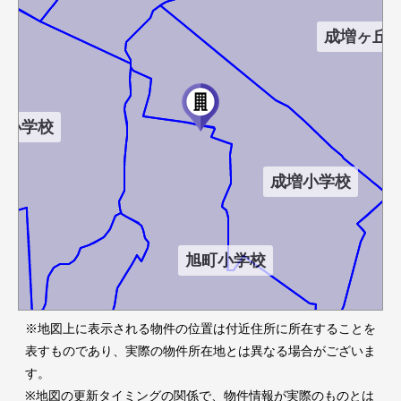
成増ヶ丘
四小学校
成増小学校
旭町小学校
※地図上に表示される物件の位置は付近住所に所在することを
表すものであり、実際の物件所在地とは異なる場合がございま
す。
※地図の更新タイミングの関係で、物件情報が実際のものとは