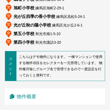
旭町小学校
練馬区旭町2-29-1
光が丘四季の香小学校
練馬区高松5-24-1
光が丘秋の陽小学校
練馬区光が丘2-6-1
第五小学校
和光市南1-5-10
第四小学校
和光市諏訪3-20
こちらはデモ物件になります。 一棟マンションで使用
コ
する物件項目をセレクターを一元管理しています。 物
メ
ン
件種月毎にグループ名で管理できるので一度設定を行
ト
っておくと便利です。
物件概要