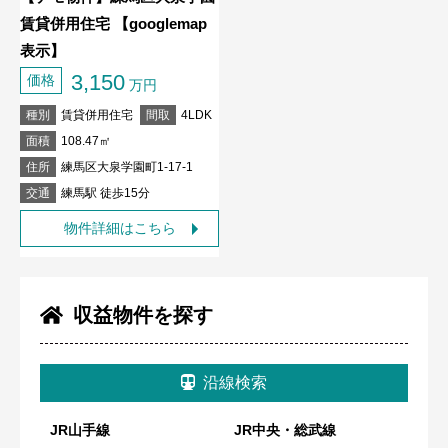
賃貸併用住宅 【googlemap
表示】
3,150
価格
万円
種別
賃貸併用住宅
間取
4LDK
面積
108.47㎡
住所
練馬区大泉学園町1-17-1
交通
練馬駅 徒歩15分
物件詳細はこちら
収益物件を探す
沿線検索
JR山手線
JR中央・総武線