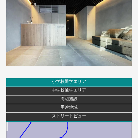
小学校通学エリア
中学校通学エリア
周辺施設
用途地域
白子小学校
ストリートビュー
学校