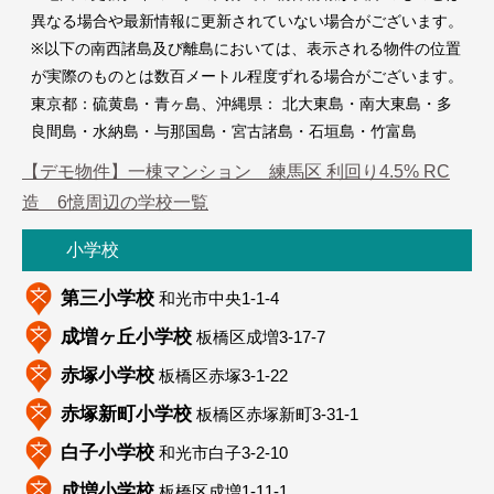
異なる場合や最新情報に更新されていない場合がございます。
※以下の南西諸島及び離島においては、表示される物件の位置
が実際のものとは数百メートル程度ずれる場合がございます。
東京都：硫黄島・青ヶ島、沖縄県： 北大東島・南大東島・多
光が丘秋
光が丘四季の香小学校
良間島・水納島・与那国島・宮古諸島・石垣島・竹富島
【デモ物件】一棟マンション 練馬区 利回り4.5% RC
造 6憶周辺の学校一覧
小学校
第三小学校
和光市中央1-1-4
成増ヶ丘小学校
板橋区成増3-17-7
赤塚小学校
板橋区赤塚3-1-22
赤塚新町小学校
板橋区赤塚新町3-31-1
白子小学校
和光市白子3-2-10
成増小学校
板橋区成増1-11-1