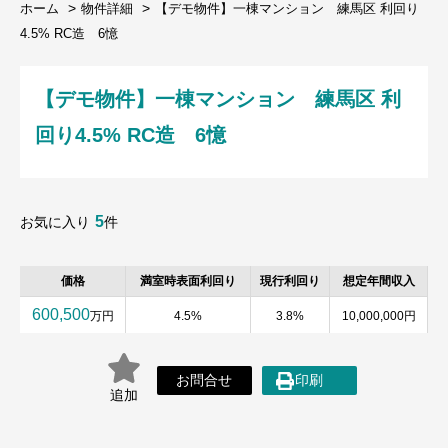
ホーム
物件詳細
【デモ物件】一棟マンション 練馬区 利回り
4.5% RC造 6憶
【デモ物件】一棟マンション 練馬区 利
回り4.5% RC造 6憶
5
お気に入り
件
価格
満室時表面利回り
現行利回り
想定年間収入
600,500
万円
4.5%
3.8%
10,000,000円
お問合せ
印刷
追加