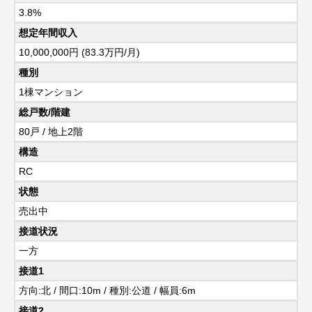
3.8%
想定年間収入
10,000,000円 (83.3万円/月)
種別
1棟マンション
総戸数/階建
80戸 / 地上2階
構造
RC
状態
売出中
接道状況
一方
接道1
方向:北 / 間口:10m / 種別:公道 / 幅員:6m
接道2