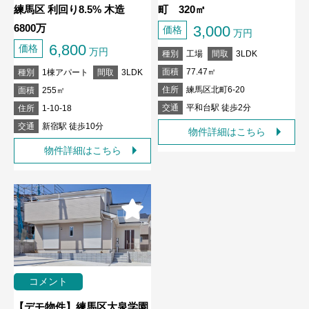
練馬区 利回り8.5% 木造
町 320㎡
6800万
3,000
価格
万円
6,800
価格
万円
種別
工場
間取
3LDK
面積
77.47㎡
種別
1棟アパート
間取
3LDK
住所
練馬区北町6-20
面積
255㎡
交通
平和台駅 徒歩2分
住所
1-10-18
交通
新宿駅 徒歩10分
物件詳細はこちら
物件詳細はこちら
コメント
【デモ物件】練馬区大泉学園